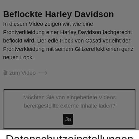
Beflockte Harley Davidson
In diesem Video zeigen wir, wie eine
Frontverkleidung einer Harley Davidson fachgerecht
beflockt wird. Der edle Flock von Casati verleiht der
Frontverkleidung mit seinem Glitzereffekt einen ganz
neuen Look.
🎬 zum Video
Möchten Sie von
eingebettete Videos
bereitgestellte externe Inhalte laden?
Ja