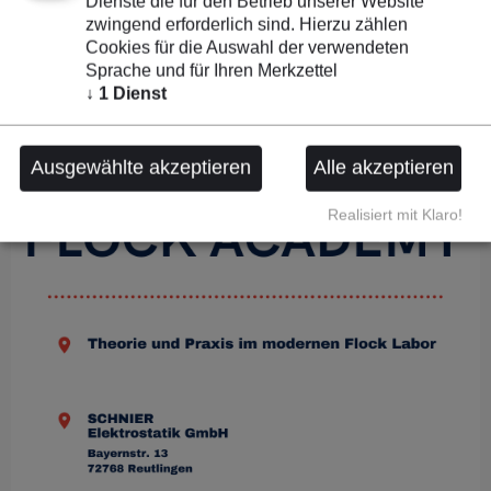
Dienste die für den Betrieb unserer Website
zwingend erforderlich sind. Hierzu zählen
O-Ton Teilnehmer:
Cookies für die Auswahl der verwendeten
"Vielen Dank für diese sehr praxisnahe und auf
Sprache und für Ihren Merkzettel
unsere Bedürfnisse angepasste Schulung!"
↓
1
Dienst
Ausgewählte akzeptieren
Alle akzeptieren
Realisiert mit Klaro!