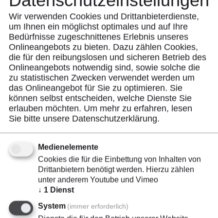
Datenschutzeinstellungen
Wir verwenden Cookies und Drittanbieterdienste,
um Ihnen ein möglichst optimales und auf Ihre
Bedürfnisse zugeschnittenes ​Erlebnis unseres
Onlineangebots zu bieten. Dazu zählen Cookies,
FLOCK ACADEMY
die für den reibungslosen und sicheren Betrieb des
Onlineangebots notwendig sind, sowie solche die
In diesem Workshop lernen Sie die Grundlagen der
zu statistischen Zwecken verwendet werden um
Elektrostatik und der Beflockung.
das Onlineangebot für Sie zu optimieren. Sie
können selbst entscheiden, welche Dienste Sie
Alle Schritte des Flock Prozesses werden ausführlich
erlauben möchten.
Um mehr zu erfahren, lesen
Sie bitte unsere
Datenschutzerklärung
.
in der Theorie erklärt und können dann in unserem
modernen Flock Labor selber ausprobiert werden.
Medienelemente
Die Teilnehmerzahl ist begrenzt.
Cookies die für die Einbettung von Inhalten von
Drittanbietern benötigt werden. Hierzu zählen
unter anderem Youtube und Vimeo
Die Kurssprache ist deutsch.
↓
1
Dienst
📧 zur Anmeldung
System
(immer erforderlich)