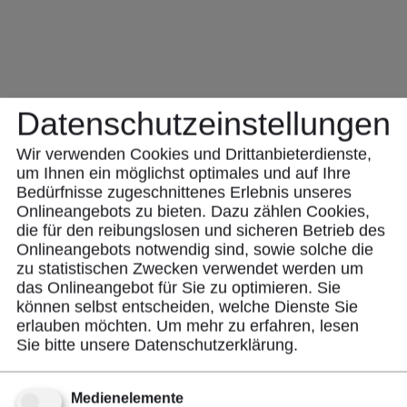
Datenschutzeinstellungen
Wir verwenden Cookies und Drittanbieterdienste,
Produktbeschreibung
um Ihnen ein möglichst optimales und auf Ihre
Bedürfnisse zugeschnittenes ​Erlebnis unseres
Onlineangebots zu bieten. Dazu zählen Cookies,
die für den reibungslosen und sicheren Betrieb des
Der mobile Entstauber Dustomat 160s ist
Onlineangebots notwendig sind, sowie solche die
spezialisiert auf die Absaugung von klebrigen und
zu statistischen Zwecken verwendet werden um
langfaserigen Stäuben in der Textil- und
das Onlineangebot für Sie zu optimieren. Sie
Flockindustrie.
können selbst entscheiden, welche Dienste Sie
erlauben möchten.
Um mehr zu erfahren, lesen
Sie bitte unsere
Datenschutzerklärung
.
Die perfekte und saubere Lösung zum Einsatz an
unserem AIR Flocker Pro und der Flocking
Medienelemente
CABIN.